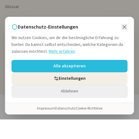
Glossar
Datenschutz-Einstellungen
KONTAKT
Wir nutzen Cookies, um dir die bestmögliche Erfahrung zu
Thomas West
bieten. Du kannst selbst entscheiden, welche Kategorien du
hallo@soul-holiday.de
zulassen möchtest.
Mehr erfahren
WhatsApp: +351 910 084 962
Alle akzeptieren
Kostenlosen Info-Call buchen →
Einstellungen
Ablehnen
©
2026
Soul Holiday · Thomas West
Impressum
Datenschutz
Cookie-Richtlinie
Impressum
Datenschutz
Cookie-Richtlinie
AGB
Cookie-Einstellungen